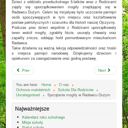
Dzieci z oddziału przedszkolnego 5-latków wraz z Rodzicami
zajęły się uporządkowaniem mogiły znajdującej się w
Radawcu Dużym. Celem tej inicjatywy było uczczenie pamięci
osób spoczywających w tym miejscu oraz kształtowanie
postaw patriotycznych i szacunku dla historii naszej Ojczyzny.
Podczas prac dzieci wspólnie z Rodzicami uporządkowały
teren wokół mogiły, zgrabiły liście, usunęły chwasty oraz
zapaliły znicze, oddając hołd pomordowanym mieszkańcom
Radawca.
Takie działania są ważną lekcją odpowiedzialności oraz troski
o miejsca pamięci narodowej. Dziękujemy dzieciom i
opiekunom za zaangażowanie oraz godną postawę.
Prev
Next
You are here:
Home
O nas
Ochrona małoletnich
Szkoła Dla Rodziców
Uncategorised
Sprzątanie mogiły w Radawcu Dużym
Najważniejsze
Kalendarz roku szkolnego
Misja szkoły
Statut szkoły