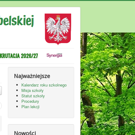
Najważniejsze
Kalendarz roku szkolnego
Misja szkoły
Statut szkoły
Procedury
Plan lekcji
Nowości