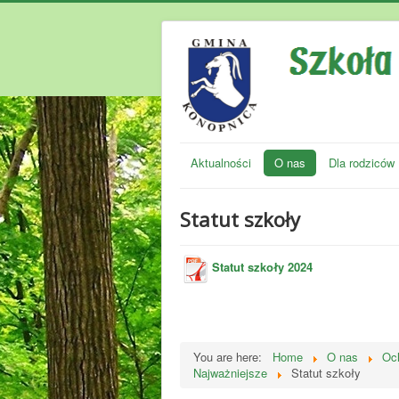
Aktualności
O nas
Dla rodziców
Statut szkoły
Statut szkoły
2024
You are here:
Home
O nas
Och
Najważniejsze
Statut szkoły