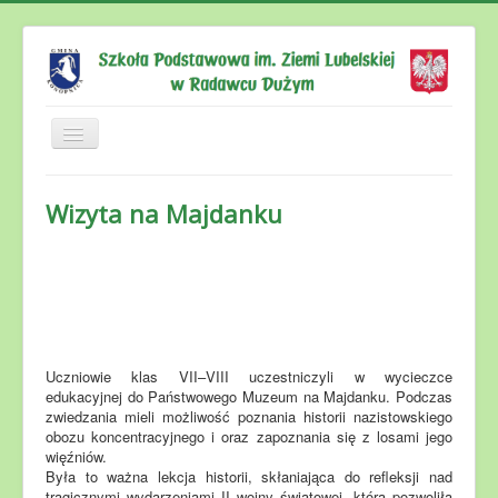
Aktualności
Wizyta na Majdanku
O nas
Dla rodziców
Dla uczniów
Dla nauczycieli
Uczniowie klas VII–VIII uczestniczyli w wycieczce
Dyżur wakacyjny
edukacyjnej do Państwowego Muzeum na Majdanku. Podczas
Kontakt
zwiedzania mieli możliwość poznania historii nazistowskiego
obozu koncentracyjnego i oraz zapoznania się z losami jego
więźniów.
Była to ważna lekcja historii, skłaniająca do refleksji nad
tragicznymi wydarzeniami II wojny światowej, która pozwoliła