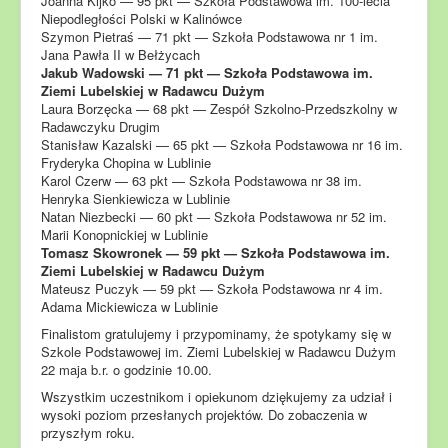
Joanna Kijko — 95 pkt — Szkoła Podstawowa im. 100-lecia
Niepodległości Polski w Kalinówce
Szymon Pietraś — 71 pkt — Szkoła Podstawowa nr 1 im.
Jana Pawła II w Bełżycach
Jakub Wadowski — 71 pkt — Szkoła Podstawowa im.
Ziemi Lubelskiej w Radawcu Dużym
Laura Borzęcka — 68 pkt — Zespół Szkolno-Przedszkolny w
Radawczyku Drugim
Stanisław Kazalski — 65 pkt — Szkoła Podstawowa nr 16 im.
Fryderyka Chopina w Lublinie
Karol Czerw — 63 pkt — Szkoła Podstawowa nr 38 im.
Henryka Sienkiewicza w Lublinie
Natan Niezbecki — 60 pkt — Szkoła Podstawowa nr 52 im.
Marii Konopnickiej w Lublinie
Tomasz Skowronek — 59 pkt — Szkoła Podstawowa im.
Ziemi Lubelskiej w Radawcu Dużym
Mateusz Puczyk — 59 pkt — Szkoła Podstawowa nr 4 im.
Adama Mickiewicza w Lublinie
Finalistom gratulujemy i przypominamy, że spotykamy się w
Szkole Podstawowej im. Ziemi Lubelskiej w Radawcu Dużym
22 maja b.r. o godzinie 10.00.
Wszystkim uczestnikom i opiekunom dziękujemy za udział i
wysoki poziom przesłanych projektów. Do zobaczenia w
przyszłym roku.