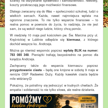
szansy na odzyskanie sprawności i samodzielności. Niestety,
koszty przekraczają jego możliwości finansowe.
Dlatego zwracamy się do Was – społeczności szkolnej, ludzi o
wielkich sercach. Każda, nawet najmniejsza wpłata ma
ogromne znaczenie. To nie tylko wsparcie finansowe – to
realna pomoc w powrocie do życia, to nadzieja, że nie jest
sam, że są wokół niego ludzie, którzy chcą pomóc.
W niedzielę 10 maja pod kościołem pw. Św. Marcina przy ul.
Krężnickiej w Lublinie odbędzie się
kiermasz
, z którego
dochód wesprze ks. Andrzeja.
Można go również wspomóc poprzez
wpłatę BLIK na numer:
783 085 348
. Pieniążki trafiają bezpośrednio na pomoc dla
księdza Andrzeja.
Zachęcamy także do wsparcia kiermaszu poprzez
przygotowanie ciasta
– będą one krojone w sobotę 9 maja w
remizie OSP Radawiec Duży. Każdy kawałek ciasta będzie
mile widziany
😊
Pokażmy, że potrafimy się jednoczyć w trudnych chwilach. Że
empatia i solidarność to nie tylko słowa, ale realne działania.