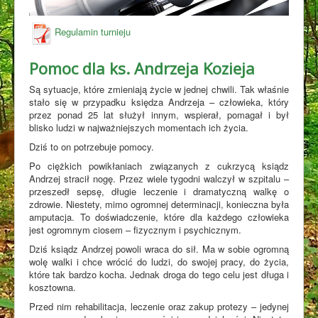
Regulamin turnieju
Pomoc dla ks. Andrzeja Kozieja
Są sytuacje, które zmieniają życie w jednej chwili. Tak właśnie
stało się w przypadku księdza Andrzeja – człowieka, który
przez ponad 25 lat służył innym, wspierał, pomagał i był
blisko ludzi w najważniejszych momentach ich życia.
Dziś to on potrzebuje pomocy.
Po ciężkich powikłaniach związanych z cukrzycą ksiądz
Andrzej stracił nogę. Przez wiele tygodni walczył w szpitalu –
przeszedł sepsę, długie leczenie i dramatyczną walkę o
zdrowie. Niestety, mimo ogromnej determinacji, konieczna była
amputacja. To doświadczenie, które dla każdego człowieka
jest ogromnym ciosem – fizycznym i psychicznym.
Dziś ksiądz Andrzej powoli wraca do sił. Ma w sobie ogromną
wolę walki i chce wrócić do ludzi, do swojej pracy, do życia,
które tak bardzo kocha. Jednak droga do tego celu jest długa i
kosztowna.
Przed nim rehabilitacja, leczenie oraz zakup protezy – jedynej